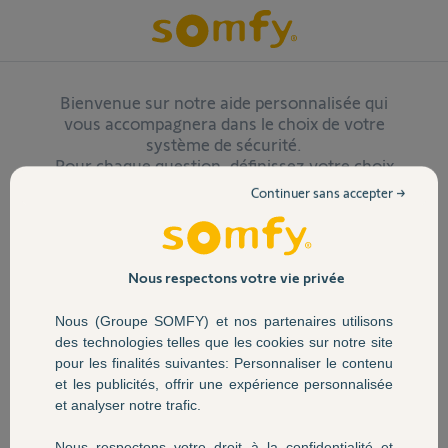
Bienvenue sur notre aide personnalisée qui
vous accompagnera dans le choix de votre
système de sécurité.
Pour chaque question, définissez votre choix
puis passez à l’étape suivante. Vous serez ainsi
Continuer sans accepter →
dirigé vers le système de sécurité correspondant
le mieux à votre besoin.
Quel type de logement habitez-vous ?
Nous respectons votre vie privée
Nous (Groupe SOMFY) et nos partenaires utilisons
des technologies telles que les cookies sur notre site
pour les finalités suivantes: Personnaliser le contenu
et les publicités, offrir une expérience personnalisée
et analyser notre trafic.
Nous respectons votre droit à la confidentialité et